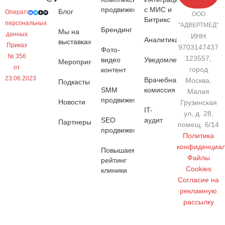
продвижение
с МИС и
Блог
Оператор
ООО
Битрикс
персональных
"АДВЕРТМЕД"
Брендинг
Мы на
данных
ИНН
Аналитика
выставках
Приказ
9703147437
Фото-
№ 356
123557,
видео
Уведомления
Мероприятия
от
город
контент
23.06.2023
Врачебная
Москва,
Подкасты
SMM
комиссия
Малая
продвижение
Новости
Грузинская
IT-
ул, д. 28,
SEO
аудит
Партнеры
помещ. 6/14
продвижение
Политика
конфиденциал
Повышаем
Файлы
рейтинг
Cookies
клиники
Cогласие на
рекламную
рассылку