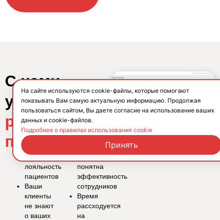
С нами
На сайте используются cookie-файлы, которые помогают
успешно
показывать Вам самую актуальную информацию. Продолжая
пользоваться сайтом, Вы даете согласие на использование ваших
растут в
данных и cookie-файлов.
Подробнее о правилах использования cookie
прибыли
Принять
Падает
Не
лояльность
понятна
пациентов
эффективность
Ваши
сотрудников
клиенты
Время
не знают
рассходуется
о ваших
на