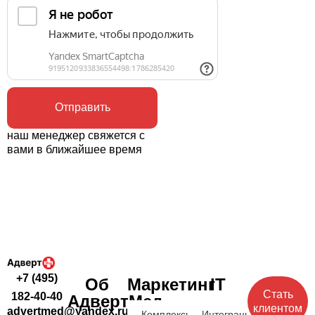
Отправить
наш менеджер свяжется с
вами в ближайшее время
+7 (495)
Об
Маркетинг
IT
Стать
182-40-40
АдвертМед
клиентом
advertmed@yandex.ru
Комплексное
Интеграция